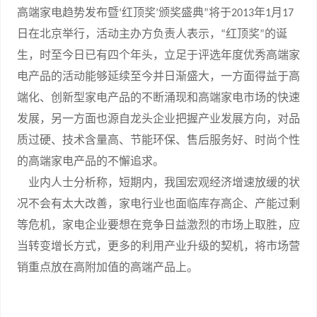
高端家电趋势发布暨
红顶奖
颁奖盛典
将于
年
月
‘
’
”
2013
1
17
日在北京举行，活动主办方负责人表示，
红顶奖
的诞
“
”
生，时至今日已有四个年头，立足于评选年度优秀高端家
电产品的活动能够延续至今并日渐盛大，一方面得益于高
端化、创新型家电产品的不断涌现和高端家电市场的快速
发展，另一方面也源自龙头企业把握产业发展方向，对品
质过硬、技术含量高、节能环保、售后服务好、时尚个性
的高端家电产品的不懈追求。
业内人士分析称，短期内，我国宏观经济增速放缓的状
况不会有太大改善，家电行业也面临库存高企、产能过剩
等危机，家电企业要想在竞争日益激烈的市场上取胜，应
当转变增长方式，更多的利用产业升级的契机，将市场营
销重点放在高附加值的高端产品上。