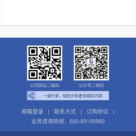
公司网站二维码
公众号二维码
一键分享，轻松分享更多精彩内容
邮箱登录
|
联系方式
|
订购协议
|
业务咨询热线：020-83150560