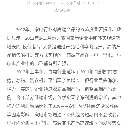
发布者：MIMR
发布日期：2012-10-13
浏览量：
年，家电行业对高端产品的依赖度显著提升。数
2012
据显示，
年
月份，我国家电企业中能够实现逆势
2012
1-10
增长的
佼佼者
，大多是通过产品毛利率的提升、高端产
“
”
品销售的推进等方式实现的，高端产品在白电、黑电、小
家电产业中的比重都有所增强。
年上半年，白电行业延续了
年
缓增
的态
2012
2011
“
”
势，冰箱、洗衣机甚至出现了负增长，但行业巨头海尔、
格力、美的等企业通过深耕高端产品、调整高端产品比
例、舍弃部分低端市场，依然实现了净利润的增长，其中
格力净利润增幅超过了
受国内整体经济增长放缓
30%——
等因素影响，家电市场增速下滑的趋势短期内不会改变，
但业内分析人士指出，高端家电产品高速增长的发展势头