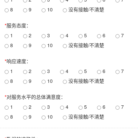
8
9
10
没有接触/不清楚
*
服务态度：
1
2
3
4
5
6
7
8
9
10
没有接触/不清楚
*
响应速度：
1
2
3
4
5
6
7
8
9
10
没有接触/不清楚
*
对服务水平的总体满意度：
1
2
3
4
5
6
7
8
9
10
没有接触/不清楚