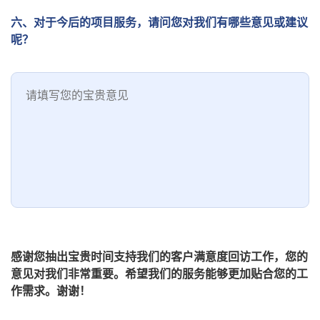
六、对于今后的项目服务，请问您对我们有哪些意见或建议
呢？
感谢您抽出宝贵时间支持我们的客户满意度回访工作，您的
意见对我们非常重要。希望我们的服务能够更加贴合您的工
作需求。谢谢！