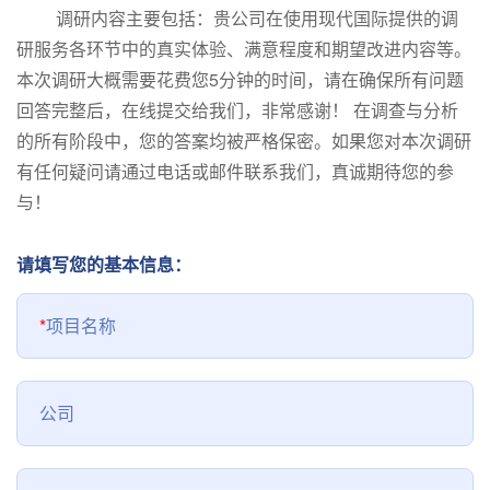
调研内容主要包括：贵公司在使用现代国际提供的调
研服务各环节中的真实体验、满意程度和期望改进内容等。
本次调研大概需要花费您5分钟的时间，请在确保所有问题
回答完整后，在线提交给我们，非常感谢！ 在调查与分析
的所有阶段中，您的答案均被严格保密。如果您对本次调研
有任何疑问请通过电话或邮件联系我们，真诚期待您的参
与！
请填写您的基本信息：
*
项目名称
公司