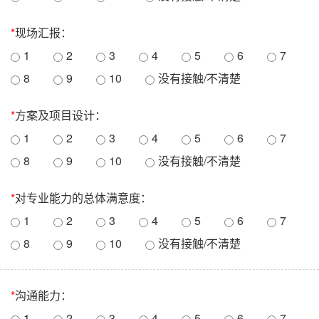
*
现场汇报：
1
2
3
4
5
6
7
8
9
10
没有接触/不清楚
*
方案及项目设计：
1
2
3
4
5
6
7
8
9
10
没有接触/不清楚
*
对专业能力的总体满意度：
1
2
3
4
5
6
7
8
9
10
没有接触/不清楚
*
沟通能力：
1
2
3
4
5
6
7