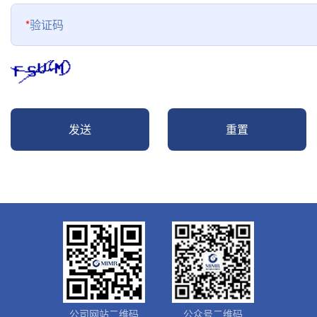
*
验证码
公司网站二维码
公众号二维码