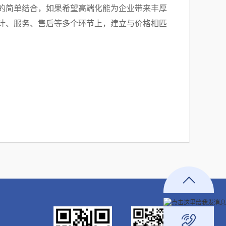
的简单结合，如果希望高端化能为企业带来丰厚
计、服务、售后等多个环节上，建立与价格相匹