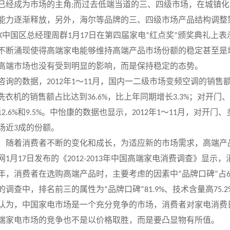
已经成为市场的主角
而过去低端当道的三、四级市场，在城镇化
;
能力逐渐释放，另外，海尔等品牌的三、四级市场产品结构调整
中国区总经理周群
月
日在第四届家电
红点奖
颁奖典礼上表
K
1
17
“
”
不断涌现使得高端家电能够维持高端产品市场份额的稳定甚至是
高端市场也没有受到明显的影响，而是保持稳定的态势。
咨询的数据，
年
～
月，国内一二级市场变频空调的销售
2012
1
11
洗衣机的销售额占比达到
，比上年同期增长
；对开门、
36.6%
3.3%
和
。中怡康的数据也显示，
年
～
月，对开门、
12.6%
9.5%
2012
1
11
场近
成的份额。
3
随着消费者不断的变化和成长，为适应新的市场需求，高端产
网
月
日发布的《
年中国高端家电消费调查》显示，
1
17
2012-2013
年，消费者在选购高端产品时，主要考虑的因素中
品牌口碑
占
“
”
的调查中，排名前三的属性为
品牌口碑
、技术含量高
“
”81.9%
75.2
为，中国家电市场是一个充分竞争的市场，消费者对家电消费
端家电市场的竞争也不是以价格取胜，而是要凸显物有所值。