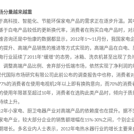
场分量越来越重
高科技、智能化、节能环保家电产品的需求正在逐步升温。其
基于白电产品较低的更新换代率，消费者在购买白电产品时，对
咨询还是中怡康的数据都显示，
年
～
月份，我国家电
2012
1
11
的提升、高端产品销售的推进等方式实现的，高端产品在白电、
电行业延续了
年
缓增
的态势，冰箱、洗衣机甚至出现了负
2011
“
”
、调整高端产品比例、舍弃部分低端市场，依然实现了净利润的
现代国际市场研究有限公司此前公布的调查报告中也称，消费者
的消费者在使用电视机
年以上即有换购意向，而
的消费
77%
2
70%
的使用年限甚至超过
年，消费者在选购此类产品时，倾向于质
10
持续上升。
年小家电、厨卫电器产业对高端产品的依赖度也在提升。据不
12
家电产业，较大部分企业的销售额增幅在
之间，个别企
15%-30%
期增长。多名业内人士表示，
年电热水器行业的增长主要来
2012