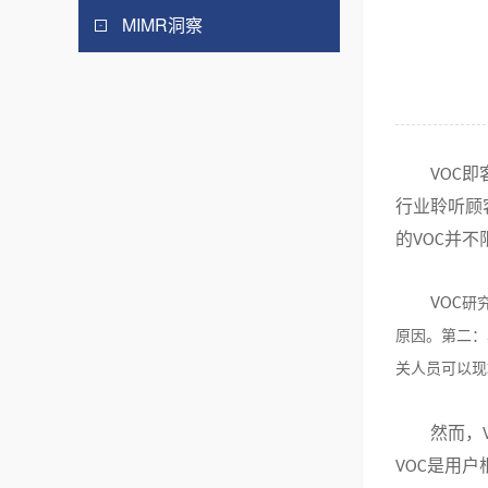
MIMR洞察
即
VOC
行业聆听顾
的
并不
VOC
VOC
研
原因。第二：
关人员可以现
然而，
是用户
VOC