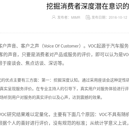
挖掘消费者深度潜在意识的
发布者：MIMR
发布日期：2016-10-12
客户声音、客户之声（
）。
起源于汽车服务
Voice Of Customer
VOC
客的声音，只要是消费者对产品或服务的评价，即可以认为是
VO
限于座谈会、焦点访谈、深访等。
究的优点主要有三方面：第一：挖掘深度认知。通过采用座谈会这种定性
真实呈现服务评价。在专业主持人的引导下，真实用户对服务体验进行评
场听到用户对服务的真实评价以及心声，达到震撼的效果。
研究结果难以定量化，主要有下面几个原因：
不具有随
VOC
VOC
根据个人的喜好进行评价，没有规范的标准；从统计学意义上说