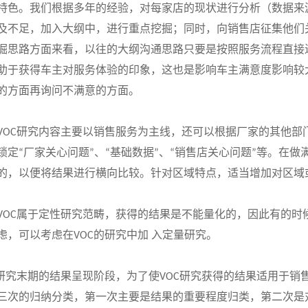
特色。我们根据多年的经验，对每家店的现状进行分析（数据来
及不足，加入大纲中，进行重点挖掘；同时，向销售店征集他们
掘思路方面来看，以往的大纲沟通思路只要是按照服务流程直接
助于获得车主对服务体验的印象，这也是影响车主满意度影响较
的方面再询问不满意的方面。
研究内容主要以销售服务为主线，还可以根据厂家的其他部
VOC
锁定
厂家关心问题
、
基础数据
、
销售店关心问题
等。在做
“
”
“
”
“
”
的，以便将结果进行横向比较。针对区域特点，适当增加对区域
属于定性研究范畴，获得的结果是不能量化的，因此有的时
VOC
虑，可以考虑在
的研究中加 入定量研究。
VOC
研究末期的结果呈现阶段，为了使
研究获得的结果适用于销
VOC
三次的归纳分类，第一次主要是结果的重要程度归类，第二次是