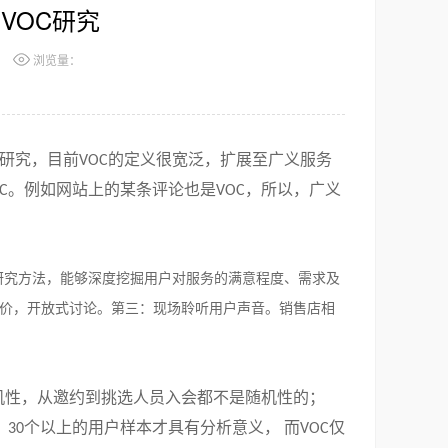
VOC研究
浏览量：
研究，目前
的定义很宽泛，扩展至广义服务
VOC
。例如网站上的某条评论也是
，所以，广义
C
VOC
研究方法，能够深度挖掘用户对服务的满意程度、需求及
价，开放式讨论。第三：现场聆听用户声音。销售店相
机性，从邀约到挑选人员入会都不是随机性的；
，
个以上的用户样本才具有分析意义， 而
仅
30
VOC