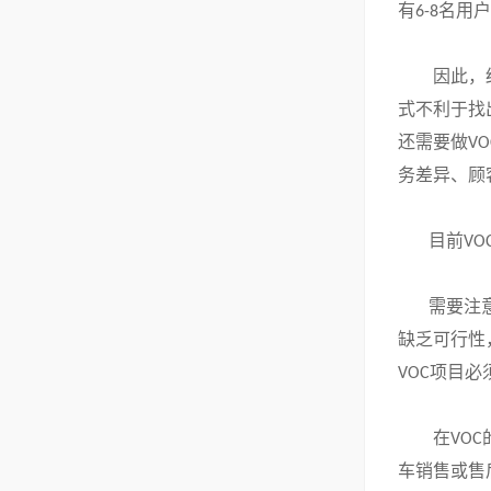
有
名用户
6-8
因此，
式不利于找
还需要做
VO
务差异、顾
目前
VO
需要注
缺乏可行性
项目必
VOC
在
VOC
车销售或售