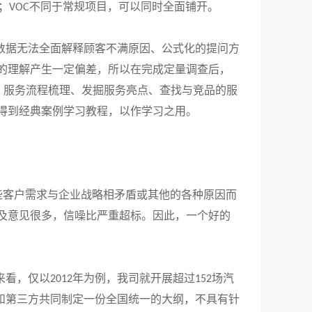
；
不同于常规项目，可以同时全面铺开。
VOC
数据无法全面解释顾客不满原因、公式化的提问方
的理解产生一定偏差，所以在完成定量调查后，
、服务流程梳理、发掘服务亮点、查找与竞品的服
得到经典案例学习教程，以作学习之用。
些客户需求与企业战略相矛盾或其他的各种原因而
及意见很多，信噪比严重超标。因此，一个好的
来看，仅以
年为例，我司就开展超过
场汽
2012
152
和第三方共同制定一份全国统一的大纲，不具有针