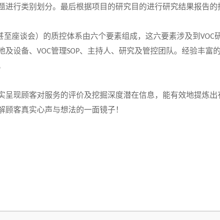
题进行类别划分。最后根据项目的研究目的进行研究结果报告的
甚至座谈会）的质控体系由六个要素组成，这六要素涉及到
VOC
地及设备、
管理
、主持人、研究及管控团队。经验丰富
VOC
SOP
。
实呈现顾客对服务的评价及挖掘深度潜在信息，能有效地提炼出
解顾客真实心声与想法的一面镜子！