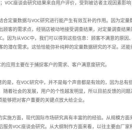
；
座谈会研究结果来自用户评价，受到被访者主观因素影响
VOC
结合定量数据与
研究进行能产生有效互补的作用。因为定量
VOC
出顾客的需求点，经销店被动地接受调查结果，对定量调查结果
。因为从
中，我们可以得到这些信息：顾客不满意的原因
C
VOC
客的潜在需求。这恰恰能弥补纯粹的定量数据研究的不足。还能
的应用主要在于捕捉客户的需求、客户满意度研究。
C
意的是，在
研究中，并不是每个声音都是有效的，因为总有
VOC
，随着社会的发展，用户的个性越发明显，所以目前反馈的问题
须能够把对客户重要的关键点放大给企业。
的实施方面，现代国际市场研究具有丰富的的经验。从规模方面
后服务
座谈会研究。从大纲制作方面来看，以往主要由厂家
VOC