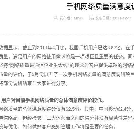
手机网络质量满意度
发布者：MIMR
发布日期：2011-12-11
2011
数据显示，截止到
年
月底，我国手机用户已达
亿，在
4
8.89
质量，满足用户的网络使用需求将是一项艰巨且重要的任务。同
坚持
网络质量是通信企业生命线
的理念为客户提供卓越的网络
“
”
质量的评价，于
月份展开了一次手机网络质量的满意度调研项
5
将部份调研结束与大家进行分享。
：用户对目前手机网络质量的总体满意度评价较低。
62.5
络质量的总体满意度得分仅有
分。其中，中国移动
分
62.4
电信略高，但经检验，三大运营商之间的得分并没有显著性差异
设与优化、如何做好客户感知管理工作将是重要的任务。