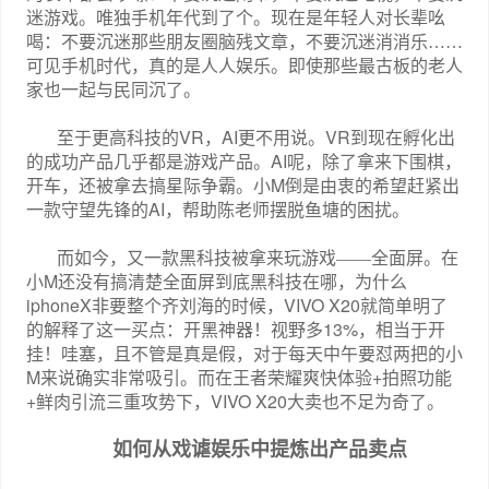
迷游戏。唯独手机年代到了个。现在是年轻人对长辈吆
喝：不要沉迷那些朋友圈脑残文章，不要沉迷消消乐……
可见手机时代，真的是人人娱乐。即使那些最古板的老人
家也一起与民同沉了。
VR
AI
VR
至于更高科技的
，
更不用说。
到现在孵化出
AI
的成功产品几乎都是游戏产品。
呢，除了拿来下围棋，
M
开车，还被拿去搞星际争霸。小
倒是由衷的希望赶紧出
AI
一款守望先锋的
，帮助陈老师摆脱鱼塘的困扰。
而如今，又一款黑科技被拿来玩游戏——全面屏。在
M
小
还没有搞清楚全面屏到底黑科技在哪，为什么
iphoneX
VIVO X20
非要整个齐刘海的时候，
就简单明了
13%
的解释了这一买点：开黑神器！视野多
，相当于开
挂！哇塞，且不管是真是假，对于每天中午要怼两把的小
M
+
来说确实非常吸引。而在王者荣耀爽快体验
拍照功能
+
VIVO X20
鲜肉引流三重攻势下，
大卖也不足为奇了。
如何从戏谑娱乐中提炼出产品卖点