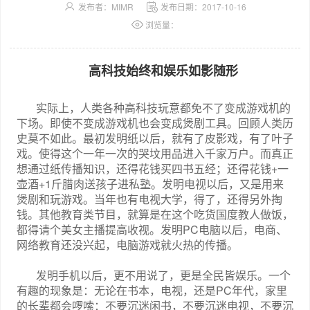
发布者：MIMR
发布日期：2017-10-16
浏览量：
高科技始终和娱乐如影随形
实际上，人类各种高科技玩意都免不了变成游戏机的
下场。即使不变成游戏机也会变成煲剧工具。回顾人类历
史莫不如此。最初发明纸以后，就有了皮影戏，有了叶子
戏。使得这个一年一次的哭坟用品进入千家万户。而真正
+
想通过纸传播知识，还得花钱买四书五经；还得花钱
一
+1
壶酒
斤腊肉送孩子进私塾。发明电视以后，又是用来
煲剧和玩游戏。当年也有电视大学，得了，还得另外掏
钱。其他教育类节目，就算是在这个吃货国度教人做饭，
PC
都得请个美女主播提高收视。发明
电脑以后，电商、
网络教育还没兴起，电脑游戏就火热的传播。
发明手机以后，更不用说了，更是全民皆娱乐。一个
PC
有趣的现象是：无论在书本，电视，还是
年代，家里
的长辈都会啰嗦：不要沉迷闲书，不要沉迷电视，不要沉