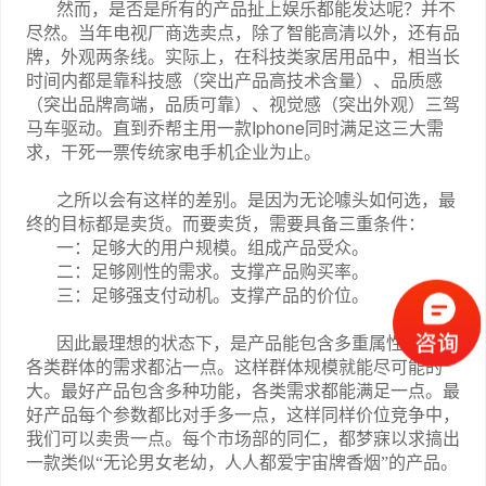
然而，是否是所有的产品扯上娱乐都能发达呢？并不
尽然。当年电视厂商选卖点，除了智能高清以外，还有品
牌，外观两条线。实际上，在科技类家居用品中，相当长
时间内都是靠科技感（突出产品高技术含量）、品质感
（突出品牌高端，品质可靠）、视觉感（突出外观）三驾
Iphone
马车驱动。直到乔帮主用一款
同时满足这三大需
求，干死一票传统家电手机企业为止。
之所以会有这样的差别。是因为无论噱头如何选，最
终的目标都是卖货。而要卖货，需要具备三重条件：
一：足够大的用户规模。组成产品受众。
二：足够刚性的需求。支撑产品购买率。
三：足够强支付动机。支撑产品的价位。
因此最理想的状态下，是产品能包含多重属性，最好
各类群体的需求都沾一点。这样群体规模就能尽可能的
大。最好产品包含多种功能，各类需求都能满足一点。最
好产品每个参数都比对手多一点，这样同样价位竞争中，
我们可以卖贵一点。每个市场部的同仁，都梦寐以求搞出
一款类似“无论男女老幼，人人都爱宇宙牌香烟”的产品。