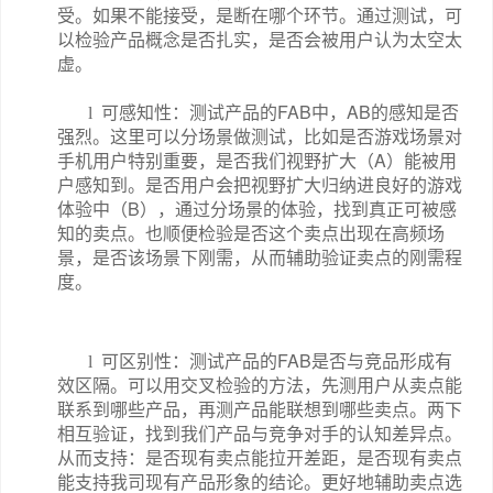
受。如果不能接受，是断在哪个环节。通过测试，可
以检验产品概念是否扎实，是否会被用户认为太空太
虚。
FAB
AB
l
可感知性：测试产品的
中，
的感知是否
强烈。这里可以分场景做测试，比如是否游戏场景对
A
手机用户特别重要，是否我们视野扩大（
）能被用
户感知到。是否用户会把视野扩大归纳进良好的游戏
B
体验中（
），通过分场景的体验，找到真正可被感
知的卖点。也顺便检验是否这个卖点出现在高频场
景，是否该场景下刚需，从而辅助验证卖点的刚需程
度。
FAB
l
可区别性：测试产品的
是否与竞品形成有
效区隔。可以用交叉检验的方法，先测用户从卖点能
联系到哪些产品，再测产品能联想到哪些卖点。两下
相互验证，找到我们产品与竞争对手的认知差异点。
从而支持：是否现有卖点能拉开差距，是否现有卖点
能支持我司现有产品形象的结论。更好地辅助卖点选