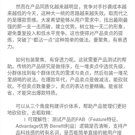
然而在产品同质化越来越明显，竞争对手抄袭成本越
来越低的今天，这种大一统的思路越来越失效。取而代之
的是爆款思维。大家希望能够从用户需求中，找出最刚最
强的那一支一击而破，建立优势。树立独一无二的形象，
避免重复投入和低水平竞争。这也使得对产品卖点的提
炼，突破了“都沾一点”这种简单的做法。要聚焦，有串透
力。
如何包装聚焦、有穿透力呢。这就需要产品测试的帮
助。传统的产品研究是做排序，在一堆卖点中选优先级，
分群体找到每个群体优先的需求与卖点，然后包装一堆花
里胡哨的说法。在爆款年代，产品卖点是做减法，能砍就
砍。不但卖点数量要少，卖点的表达也要精确。能省就
省，才能突出爆款特质。
可以从三个角度构建评价体系，帮助产品管理们更好
地砍砍砍，去粗取精：
FAB
Feature
l
可理解性：测试产品的
（
特征、
Advantage
Benefit
优势
利益）逻辑是否清晰，支持产
品科技感的转有名词，是否能简单直接的被用户接