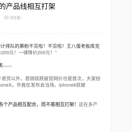
业的产品线相互打架
浏览量：
预计排队的果粉不见啦！不见啦！王八蛋老板库克
200
200
价
元！一律降价
元！”
笑——
牛退货以外，首销就跌破官网价也是首次，大家纷
honeX
iphone8
。毕竟在发布会当场，
就被
各个产品相互配合，而不是相互打架！
这在多产