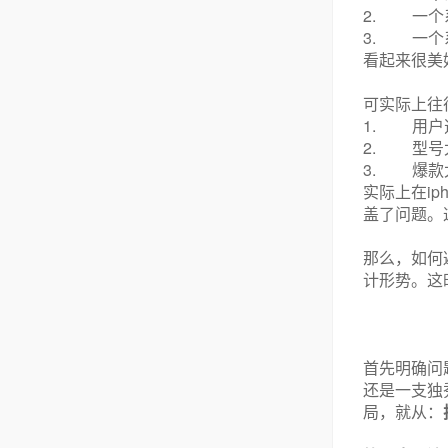
2.
一个
3.
一个
看起来很美
可实际上往
1.
用户
2.
型号
3.
爆款
ip
实际上在
盖了问题。
那么，如何
计形势。这
首先明确问
还是一支独
局，就从：