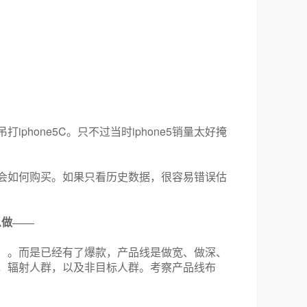
iphone5C
iphone5
吊打
。只不过当时
销量太好掩
会如何购买。如果只看历史数据，很容易错误估
么做——
）。而是已经有了爆款，产品线是做宽、做深、
，辐射人群，以及非目标人群。考察产品线布