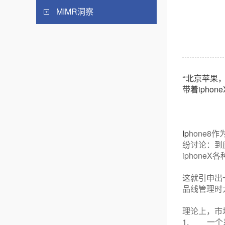
MIMR洞察
“北京苹果
iphone
带着
Ip
hone8
作
纷讨论：到
iphoneX
各
这就引申出
品线管理时
理论上，市
1.
一个