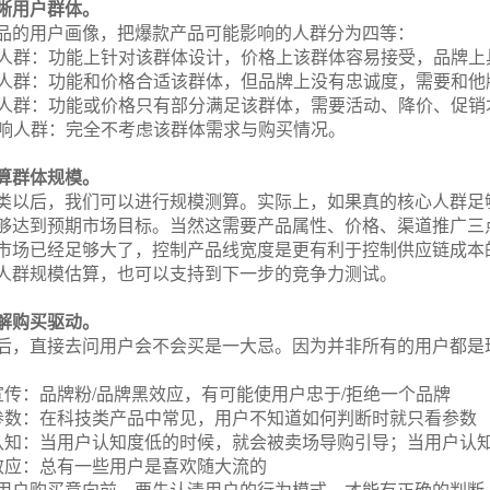
晰用户群体。
品的用户画像，把爆款产品可能影响的人群分为四等：
人群：功能上针对该群体设计，价格上该群体容易接受，品牌上
人群：功能和价格合适该群体，但品牌上没有忠诚度，需要和他
人群：功能或价格只有部分满足该群体，需要活动、降价、促销
响人群：完全不考虑该群体需求与购买情况。
算群体规模。
类以后，我们可以进行规模测算。实际上，如果真的核心人群足
够达到预期市场目标。当然这需要产品属性、价格、渠道推广三
市场已经足够大了，控制产品线宽度是更有利于控制供应链成本
人群规模估算，也可以支持到下一步的竞争力测试。
解购买驱动。
后，直接去问用户会不会买是一大忌。因为并非所有的用户都是
/
/
宣传：品牌粉
品牌黑效应，有可能使用户忠于
拒绝一个品牌
参数：在科技类产品中常见，用户不知道如何判断时就只看参数
认知：当用户认知度低的时候，就会被卖场导购引导；当用户认
效应：总有一些用户是喜欢随大流的