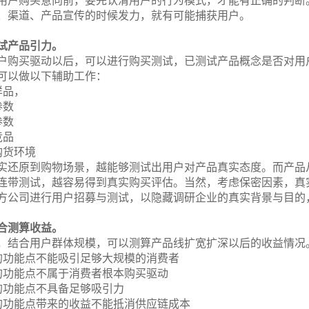
用户购买意向前，要先认清用户的行为模式，才能有正确的判断
、渠道、产品宣传的时候发力，就有可能捕获用户。
试产品引力。
户购买驱动以后，可以进行购买测试，已测试产品概念是否对用
可以做以下辅助工作：
样品，
参数
参数
竞品
购货环境
实还原到购物场景，越能够测试出用户对产品真实态度。而产品
连带测试，越容易得到真实购买评估。当然，考虑保密因素，真
方公司进行用户招募与测试，以隐藏调研企业的真实背景与目的
合测算收益。
，结合用户群体规模，可以测算产品线扩宽扩深以后的收益情况
的功能点不能吸引足够大规模的消费者
的功能点不属于消费者根本购买驱动
的功能点不具备足够吸引力
的功能点带来的收益不能抵消供应链成本