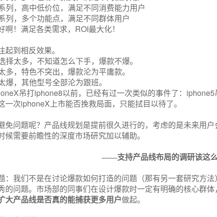
系列，高中低价位，满足不同消费能力用户
系列，多个功能点，满足不同群体用户
ROI
好啊！满足各类需求，
最大化！
往起到相反效果。
选择太多，不知道怎么下手，爆款不爆。
太多，特色不突出，爆款沦为平庸款。
太爆，其他型号全部沦为跟班。
honeX
iphone8
iphone5
吊打
以前，已经有过一次类似的事件了：
iphoneX
这一次
上市能否挽救局面，只能拭目以待了。
避免问题呢？产品线规划是提前很久进行的，考虑的是未来用户
时候需要前瞻性的深度市场研究加以辅助。
——支持产品线布局的调研该这
题：我们不是在讨论爆款如何打造的问题（那有另一套研究方法
秀的问题。市场部的同事们在设计爆款时一定有明确的核心群体
扩大产品线是否真的能捕获更多用户
做起。