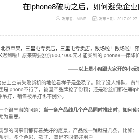
在iphone8破功之后，如何避免企
发布者：MIMR
发布日期：2017-09-27
，北京苹果，三里屯专卖店，三里屯专卖店，散场啦！散场啦！
X
500,1000
iphone8
迟到啦！原来需要涨价
元才能买到的
一律降
M
——以上是小
跟大家开的小玩
为史上空前失败新机的地位看样子是坐稳了。除了没人排队，黄
iphone
ip
底是
不行了，被国产品牌抢了份额；还是粉丝们都在等
种吊打，销售被吊打也不例外。
一个很严肃的问题：
当一条产品线几个产品同时推出时，如何使
尤为重要。
场部的同事们都有着美好的愿景，产品线一铺就是几条，比如：
系列，多个色彩、款式，满足不同偏好用户