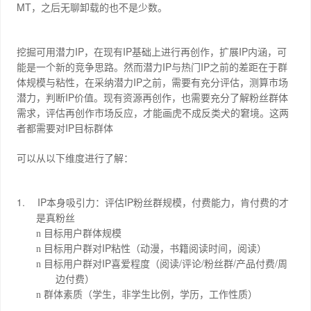
MT
，之后无聊卸载的也不是少数。
IP
IP
IP
挖掘可用潜力
，在现有
基础上进行再创作，扩展
内涵，可
IP
IP
能是一个新的竞争思路。然而潜力
与热门
之前的差距在于群
IP
体规模与粘性，在采纳潜力
之前，需要有充分评估，测算市场
IP
潜力，判断
价值。现有资源再创作，也需要充分了解粉丝群体
需求，评估再创作市场反应，才能画虎不成反类犬的窘境。这两
IP
者都需要对
目标群体
可以从以下维度进行了解：
1.
IP
IP
本身吸引力：评估
粉丝群规模，付费能力，肯付费的才
是真粉丝
n
目标用户群体规模
IP
n
目标用户群对
粘性（动漫，书籍阅读时间，阅读）
IP
/
/
/
/
n
目标用户群对
喜爱程度（阅读
评论
粉丝群
产品付费
周
边付费）
n
群体素质（学生，非学生比例，学历，工作性质）