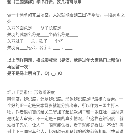
IP
和《三国演绎》学
打造，这几招可以用
VS
做一个简单的完型填空，大家就能看到三国
隋唐，手段高明之
处
关羽的面色是
胡子长度是
关羽的武器名称是
坐骑名称是
关羽过了
关，砍了
个将
关羽有
兄弟，名字叫
，
以上同样问题，换成秦叔宝（是滴，就是过年大家贴门上那位）
再回答一次！
O(
_
)O
是不是马上明白了，
∩
∩
IP
1
经典
要素
：形象辨识度
IP
辨识度，辨识度，还是辨识度。形象辨识度是
最核心要素。一
IP
个好的
一定是只靠背影就能分辨出来，所以作为三国主打人
物，作者很机智的给关二爷加了超长款胡子和一张红脸，虽然这
是明朝人审美，不一定是三国的真实情况，但这样在辨识度上就
站得了先机，让人们一眼就能认得，看了就能记得住。不信？再
对比下三国里其他人，比如赵云和马超的形象就很相似（或者说