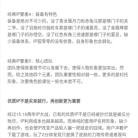
IP
4
经典
要素
：装备有特色
装备是绝对不可少的，没了青龙偃月刀和赤兔马那是哪门子的关
二爷，没了羽扇纶巾独轮车那是哪门子的诸葛亮，没了金箍棒那
是哪门子的孙悟空，没了红色有角三倍速那是哪门子的夏亚，缺
IP
少装备体系，
孤零零的没有依靠，自身形象也会弱化。
IP
5
经典
要素
：核心团队
团队使得故事情节可以发展下去，使得人物形象更加突出，然
而，较之其他四个元素，团队重要性相对弱一些，更多的是衬托
形象，次要角色脸谱化一些也未尝不可。
IP
优质
不是买来就行，再创新更为重要
15,16
IP
IP
经过
两年
大战，已有的优质
不是已经被抄烂就是被瓜分
IP
IP
殆尽，
利用成本也越来越高。而单纯的套用
名称形象，缺少
IP
IP
再创作，也会使
改变产品陷入骗一把就走的囧境。用户冲着
2
下载了游戏，玩了
分钟发现只是换了皮肤的刀塔传奇或者我叫