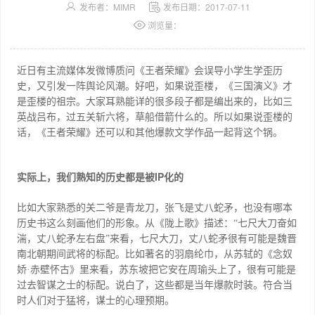
发布者：MIMR
发布日期：2017-07-11
浏览量：
近日有主流媒体发微博质问《王者荣耀》会误导小学生学歪历
史，又引发一阵舆论风潮。好吧，如果说歪楼，《三国演义》才
是歪楼的祖宗。大家耳熟能详的很多段子都是编出来的，比如三
英战吕布，过五关斩六将，草船借箭什么的。所以如果说歪楼的
话，《王者荣耀》还可以和其他爆款文学作品一起背这个锅。
IP
实际上，我们熟知的历史都是被
化的
比如大家熟悉的关二爷是青龙刀，张飞是丈八蛇矛，也没有哪本
历史书这么刻画他们的形象。从《陇上歌》描述：“七尺大刀奋如
湍，丈八蛇矛左右盘”来看，七尺大刀，丈八蛇矛很有可能是魏晋
南北朝期间武将的标配。比如著名的羽扇纶巾，从苏轼的《念奴
娇·赤壁怀古》里来看，苏东坡把它安在周瑜头上了，很有可能是
过去智谋之士的标配。说白了，这些都是当年爆款时装。符合当
时人们对于猛将，谋士的心理预期。