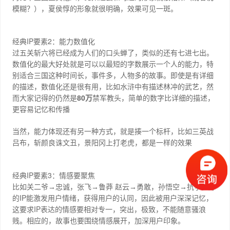
模糊？），夏侯惇的形象就很明确，效果可见一斑。
IP
2
经典
要素
：能力数值化
过五关斩六将已经成为人们的口头蝉了，类似的还有七进七出。
数值化的最大好处就是可以以最短的字数展示一个人的能力，特
别适合三国这种时间长，事件多，人物多的故事。即使是有详细
的描述，数值化还是很有用，比如水浒中有描述林冲的武艺，然
80
而大家记得的仍然是
万
禁军教头，简单的数字比详细的描述，
更容易记忆和传播
当然，能力体现还有另一种方式，就是揍一个标杆，比如三英战
吕布，斩颜良诛文丑，景阳冈上打老虎，都是一样的效果
IP
3
经典
要素
：情感要聚焦
比如关二爷
→
忠诚，张飞
→
鲁莽
赵云
→
勇敢，孙悟空
→
抗争。好
IP
的
能激发用户情绪，获得用户的认同，因此被用户深深记忆，
IP
这要求
表达的情感要相对专一，突出，极致，不能随意骚浪
贱。相应的，故事也要围绕情感展开，加深用户印象。