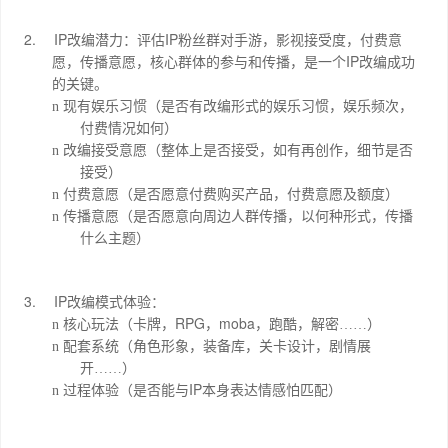
2.
IP
IP
改编潜力：评估
粉丝群对手游，影视接受度，付费意
IP
愿，传播意愿，核心群体的参与和传播，是一个
改编成功
的关键。
n
现有娱乐习惯（是否有改编形式的娱乐习惯，娱乐频次，
付费情况如何）
n
改编接受意愿（整体上是否接受，如有再创作，细节是否
接受）
n
付费意愿（是否愿意付费购买产品，付费意愿及额度）
n
传播意愿（是否愿意向周边人群传播，以何种形式，传播
什么主题）
3.
IP
改编模式体验：
RPG
moba
n
核心玩法（卡牌，
，
，跑酷，解密……）
n
配套系统（角色形象，装备库，关卡设计，剧情展
开……）
IP
n
过程体验（是否能与
本身表达情感怕匹配）