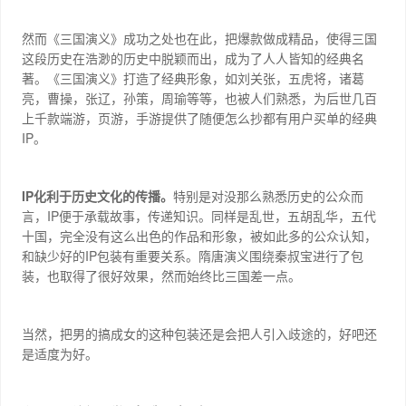
然而《三国演义》成功之处也在此，把爆款做成精品，使得三国
这段历史在浩渺的历史中脱颖而出，成为了人人皆知的经典名
著。《三国演义》打造了经典形象，如刘关张，五虎将，诸葛
亮，曹操，张辽，孙策，周瑜等等，也被人们熟悉，为后世几百
上千款端游，页游，手游提供了随便怎么抄都有用户买单的经典
IP
。
IP
化利于历史文化的传播。
特别是对没那么熟悉历史的公众而
IP
言，
便于承载故事，传递知识。同样是乱世，五胡乱华，五代
十国，完全没有这么出色的作品和形象，被如此多的公众认知，
IP
和缺少好的
包装有重要关系。隋唐演义围绕秦叔宝进行了包
装，也取得了很好效果，然而始终比三国差一点。
当然，把男的搞成女的这种包装还是会把人引入歧途的，好吧还
是适度为好。