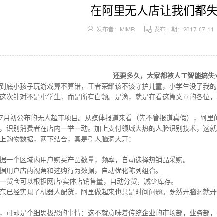
在阿里无人店让我们都
发布者：MIMR
发布日期：2017-07-11
还要多久，大家都被人工智能搞失
到底小孩子玩游戏算不算错，王者荣耀该不该守护儿童，小学生没了我的
这次针对不是小学生，而是所有白领。是滴，就是在看这篇文章的各位，
7
月初公布的无人超市项目。从媒体报道来看（先不管报道真假），阿里
，识别消费者在店内一举一动。加上支付领域大热的人脸识别技术，这就
上购物数据，两下结合，真是引人脑洞大开：
据一个区域内用户购买产品数量，频率，自动选择热销品采购。
据用户店内视角和选购行为数据，自动优化陈列组合。
/
一货仓可以根据网店
实体店销售量，自动分货，减少库存。
东已经实现了机器人配货，阿里做起来也只是时间问题。既然开脑洞就开
，可却是个细思极恐的事情：这不就意味着传统企业的市场部，业务部，