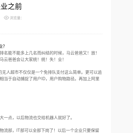
失业之前
浏览量：
业？
排名能不能多上几名而纠结的时候，马云爸爸又！放！
马云爸爸会让大家统！统！失！业！
的无人超市不仅仅是一个免排队支付这么简单。更可以追
ID
相当于自动捕捉了用户
，用户购物路径。再加上阿里
大一点，以后物流也交给机器人就好了。
IT
物流部，
部可以全部下岗了！以后一个企业只要保留