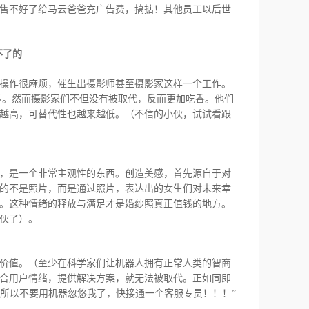
售不好了给马云爸爸充广告费，搞掂！其他员工以后世
不了的
操作很麻烦，催生出摄影师甚至摄影家这样一个工作。
多。然而摄影家们不但没有被取代，反而更加吃香。他们
越高，可替代性也越来越低。（不信的小伙，试试看跟
，是一个非常主观性的东西。创造美感，首先源自于对
的不是照片，而是通过照片，表达出的女生们对未来幸
。这种情绪的释放与满足才是婚纱照真正值钱的地方。
伙了）。
价值。（至少在科学家们让机器人拥有正常人类的智商
合用户情绪，提供解决方案，就无法被取代。正如同即
所以不要用机器忽悠我了，快接通一个客服专员！！！”