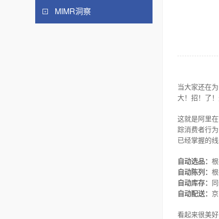
MIMR洞察
当大家还在为
大！招！了！
这就是阿里在
踪消费者行为
已经掌握的线
自动选品：
根
自动陈列：
根
自动库存：
同
自动配送：
京
看起来很美好