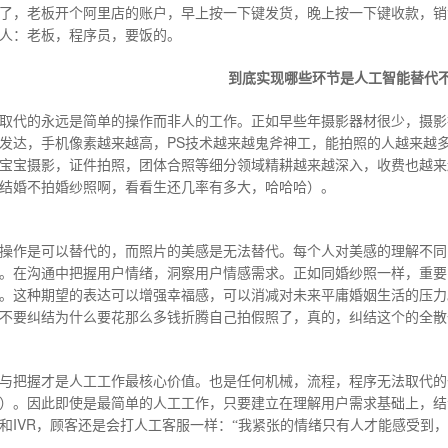
了，老板开个阿里店的账户，早上按一下键发货，晚上按一下键收款，销
人：老板，程序员，要饭的。
到底实现哪些环节是人工智能替代
取代的永远是简单的操作而非人的工作。正如早些年摄影器材很少，摄影
PS
发达，手机像素越来越高，
技术越来越鬼斧神工，能拍照的人越来越
宝宝摄影，证件拍照，团体合照等细分领域精耕越来越深入，收费也越来
结婚不拍婚纱照啊，看看生还几率有多大，哈哈哈）。
操作是可以替代的，而照片的美感是无法替代。每个人对美感的理解不同
。在沟通中把握用户情绪，洞察用户情感需求。正如同婚纱照一样，重要
。这种期望的表达可以增强幸福感，可以消减对未来平庸婚姻生活的压力
不要纠结为什么要花那么多钱折腾自己拍假照了，真的，纠结这个的全散
与把握才是人工工作最核心价值。也是任何机械，流程，程序无法取代的
）。因此即使是最简单的人工工作，只要建立在理解用户需求基础上，结
IVR
和
，顾客还是会打人工客服一样：“我紧张的情绪只有人才能感受到，